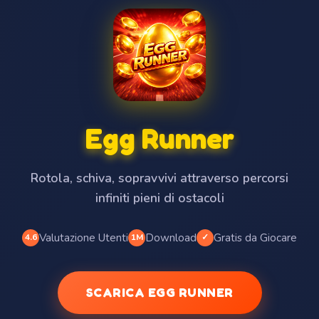
Egg Runner
Rotola, schiva, sopravvivi attraverso percorsi
infiniti pieni di ostacoli
Valutazione Utenti
Download
Gratis da Giocare
4.6
1M
✓
SCARICA EGG RUNNER